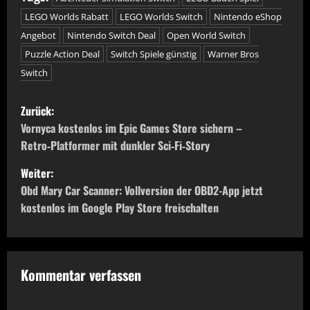
LEGO Worlds Rabatt
LEGO Worlds Switch
Nintendo eShop
Angebot
Nintendo Switch Deal
Open World Switch
Puzzle Action Deal
Switch Spiele günstig
Warner Bros
Switch
B
Zurück:
e
Vornyca kostenlos im Epic Games Store sichern –
Retro‑Platformer mit dunkler Sci‑Fi‑Story
i
Weiter:
t
Obd Mary Car Scanner: Vollversion der OBD2-App jetzt
kostenlos im Google Play Store freischalten
r
a
g
Kommentar verfassen
s