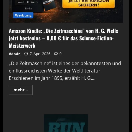
Werbung
Amazon Kindle: „Die Zeitmaschine” von H. G. Wells
jetzt kostenlos – 0,00 € für das Science-Fiction-
Meisterwerk
Admin
7. April 2026
0
„Die Zeitmaschine” ist eines der bekanntesten und
einflussreichsten Werke der Weltliteratur.
Erschienen im Jahr 1895, erzählt H. G....
Mehr
mehr...
Informationen
über
Amazon
Kindle:
„Die
Zeitmaschine”
von
H.
G.
Wells