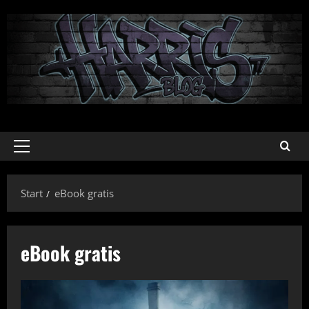
Zum
Inhalt
springen
Primäres
Menü
Start
eBook gratis
eBook gratis