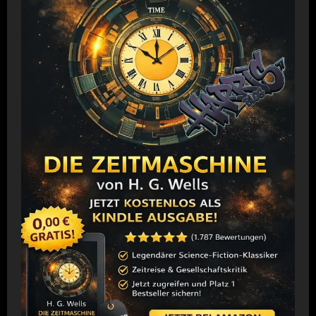
von
Jeffrey
Hale
–
Horror-
Thriller
jetzt
kostenlos
–
0,00
€
statt
4,99
€