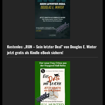
jetzt
kostenlos
–
0,00
€
für
das
Science-
Fiction-
Meisterwerk
Kostenlos: „RUN – Sein letzter Deal” von Douglas E. Winter
jetzt gratis als Kindle eBook sichern!