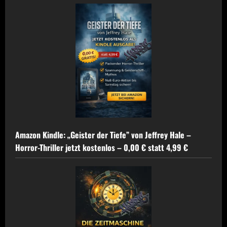
Amazon Kindle: „Geister der Tiefe” von Jeffrey Hale –
Horror-Thriller jetzt kostenlos – 0,00 € statt 4,99 €