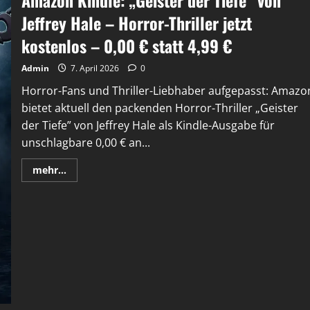
Jeffrey Hale – Horror-Thriller jetzt
kostenlos – 0,00 € statt 4,99 €
Admin
7. April 2026
0
Horror-Fans und Thriller-Liebhaber aufgepasst: Amazo
bietet aktuell den packenden Horror-Thriller „Geister
der Tiefe” von Jeffrey Hale als Kindle-Ausgabe für
unschlagbare 0,00 € an...
Mehr
mehr...
Informationen
über
Amazon
Kindle:
„Geister
der
Tiefe”
von
Jeffrey
Hale
–
Horror-
Thriller
jetzt