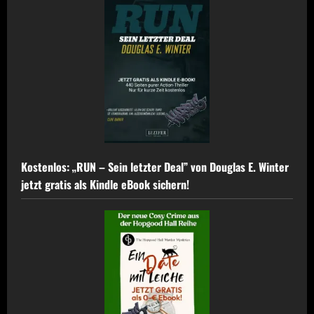
von
Jeffrey
Hale
–
Horror-
Thriller
jetzt
kostenlos
–
0,00
€
statt
4,99
€
Kostenlos: „RUN – Sein letzter Deal” von Douglas E. Winter
jetzt gratis als Kindle eBook sichern!