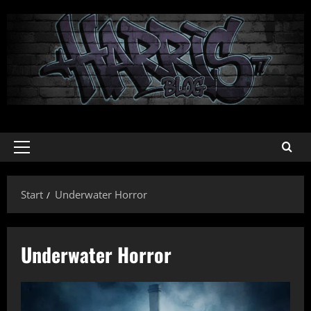
Zum
Inhalt
springen
Primäres
Menü
Start
Underwater Horror
Underwater Horror