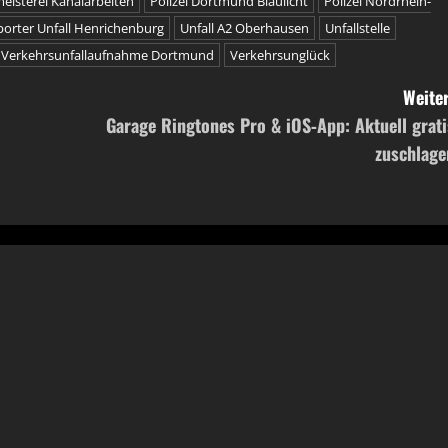
isterei Kanalarbeiten
Polizei Dortmund Blaulicht
Polizei Nordrhein-
porter Unfall Henrichenburg
Unfall A2 Oberhausen
Unfallstelle
Verkehrsunfallaufnahme Dortmund
Verkehrsunglück
Weiter
Garage Ringtones Pro & iOS‑App: Aktuell grati
zuschlage