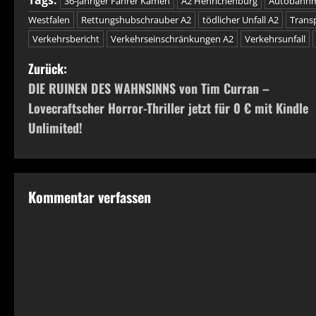
Tags:
36-jähriger Fahrer Kamen
A2 Henrichenburg
Autobahnme
Westfalen
Rettungshubschrauber A2
tödlicher Unfall A2
Trans
Verkehrsbericht
Verkehrseinschränkungen A2
Verkehrsunfall
B
Zurück:
DIE RUINEN DES WAHNSINNS von Tim Curran –
e
Lovecraftscher Horror-Thriller jetzt für 0 € mit Kindle
i
Unlimited!
t
r
Kommentar verfassen
a
g
s
n