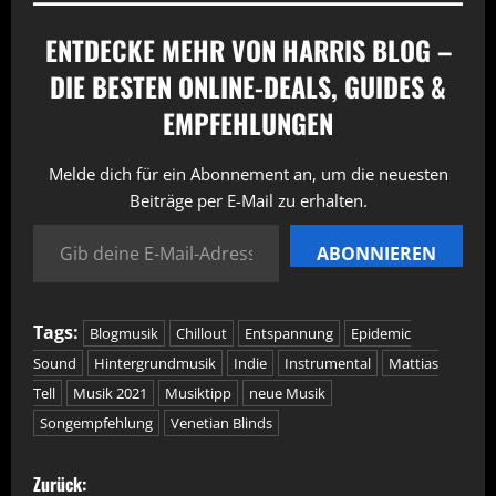
ENTDECKE MEHR VON HARRIS BLOG –
DIE BESTEN ONLINE-DEALS, GUIDES &
EMPFEHLUNGEN
Melde dich für ein Abonnement an, um die neuesten
Beiträge per E-Mail zu erhalten.
Gib deine E-Mail-Adresse ein ...
ABONNIEREN
Tags:
Blogmusik
Chillout
Entspannung
Epidemic
Sound
Hintergrundmusik
Indie
Instrumental
Mattias
Tell
Musik 2021
Musiktipp
neue Musik
Songempfehlung
Venetian Blinds
B
Zurück: