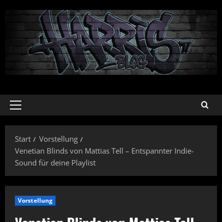
Zum
Inhalt
springen
Primäres
Menü
Start
Vorstellung
Venetian Blinds von Mattias Tell – Entspannter Indie-
Sound für deine Playlist
Vorstellung