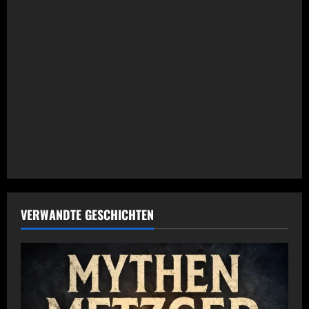
g
a
t
i
o
n
VERWANDTE GESCHICHTEN