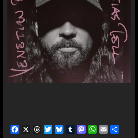
Facebook
X
Threads
Twitter
Bluesky
Tumblr
Mastodon
WhatsApp
Email
Teilen