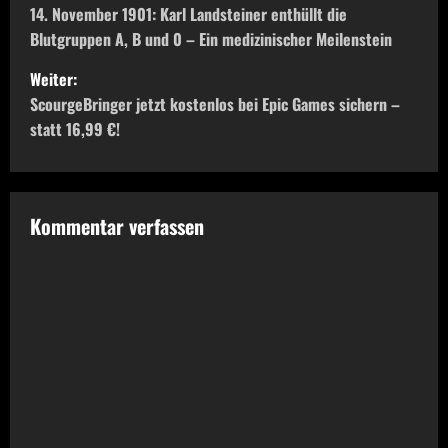
e
14. November 1901: Karl Landsteiner enthüllt die
Blutgruppen A, B und 0 – Ein medizinischer Meilenstein
i
Weiter:
t
ScourgeBringer jetzt kostenlos bei Epic Games sichern –
statt 16,99 €!
r
a
g
Kommentar verfassen
s
n
a
v
i